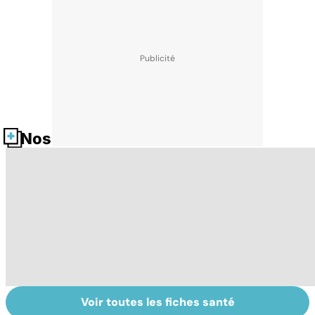
Nos fiches santé
Voir toutes les fiches santé
Tout savoir sur
Votre santé en
M