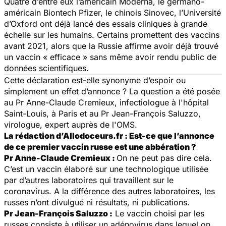
Quatre d’entre eux l’américain Moderna, le germano-
américain Biontech Pfizer, le chinois Sinovec, l’Université
d’Oxford ont déjà lancé des essais cliniques à grande
échelle sur les humains. Certains promettent des vaccins
avant 2021, alors que la Russie affirme avoir déjà trouvé
un vaccin « efficace » sans même avoir rendu public de
données scientifiques.
Cette déclaration est-elle synonyme d’espoir ou
simplement un effet d’annonce ? La question a été posée
au Pr Anne-Claude Cremieux, infectiologue à l'hôpital
Saint-Louis, à Paris et au Pr Jean-François Saluzzo,
virologue, expert auprès de l'OMS.
La rédaction d’Allodoceurs.fr : Est-ce que l’annonce
de ce premier vaccin russe est une abbération ?
Pr Anne-Claude Cremieux :
On ne peut pas dire cela.
C’est un vaccin élaboré sur une technologique utilisée
par d’autres laboratoires qui travaillent sur le
coronavirus. A la différence des autres laboratoires, les
russes n’ont divulgué ni résultats, ni publications.
Pr Jean-François Saluzzo :
Le vaccin choisi par les
russes consiste à utiliser un adénovirus dans lequel on