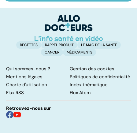
les virus
vacances
ér
c
r
RECETTES
RAPPEL PRODUIT
LE MAG DE LA SANTÉ
CANCER
MÉDICAMENTS
Qui sommes-nous ?
Gestion des cookies
Mentions légales
Politiques de confidentialité
Charte d'utilisation
Index thématique
Flux RSS
Flux Atom
Retrouvez-nous sur