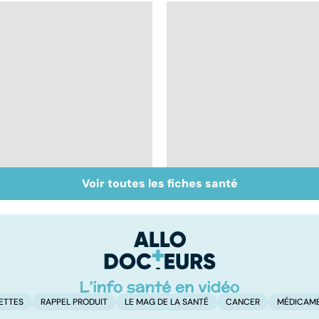
Voir toutes les fiches santé
Tout savoir sur les
Inflammation des
infections
amygdales : que faire
pulmonaires
en cas d'angine ?
ETTES
RAPPEL PRODUIT
LE MAG DE LA SANTÉ
CANCER
MÉDICAM