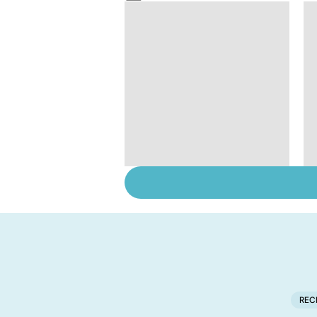
Dérèglement
hormonal : et si
c'était les
surrénales ?
REC