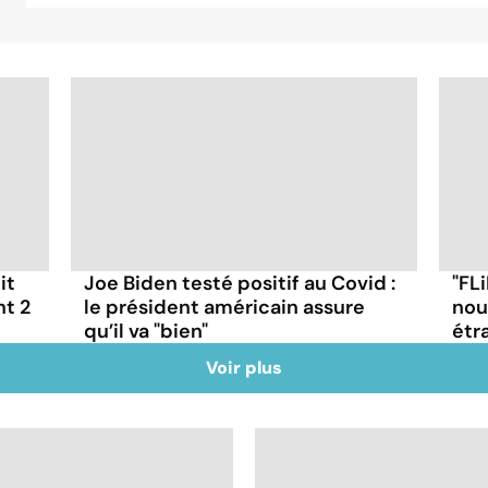
it
Joe Biden testé positif au Covid :
"FLi
nt 2
le président américain assure
nou
qu’il va "bien"
étr
Voir plus