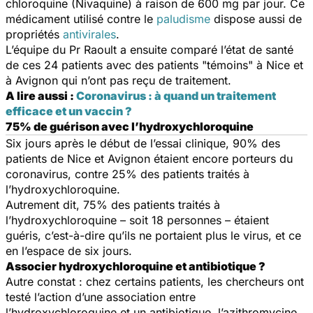
chloroquine (Nivaquine) à raison de 600 mg par jour. Ce
médicament utilisé contre le
paludisme
dispose aussi de
propriétés
antivirales
.
L’équipe du Pr Raoult a ensuite comparé l’état de santé
de ces 24 patients avec des patients "témoins" à Nice et
à Avignon qui n’ont pas reçu de traitement.
A lire aussi :
Coronavirus : à quand un traitement
efficace et un vaccin ?
75% de guérison avec l’hydroxychloroquine
Six jours après le début de l’essai clinique, 90% des
patients de Nice et Avignon étaient encore porteurs du
coronavirus, contre 25% des patients traités à
l’hydroxychloroquine.
Autrement dit, 75% des patients traités à
l’hydroxychloroquine – soit 18 personnes – étaient
guéris, c’est-à-dire qu’ils ne portaient plus le virus, et ce
en l’espace de six jours.
Associer hydroxychloroquine et antibiotique ?
Autre constat : chez certains patients, les chercheurs ont
testé l’action d’une association entre
l’hydroxychloroquine et un antibiotique, l’azithromycine.