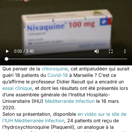
Que penser de la
chloroquine
, cet antipaludéen qui aurait
guéri 18 patients du
Covid-19
à Marseille ? C’est ce
qu’affirme le professeur Didier Raoult qui a encadré un
essai clinique
, et dont les résultats ont été présentés lors
d’une assemblée générale de l’Institut Hospitalo-
Universitaire (IHU)
Méditerranée Infection
le 16 mars
2020.
Selon sa présentation, disponible
en vidéo sur le site de
l’IUH Méditerranée Infection
, 24 patients ont reçu de
l’hydroxychloroquine (Plaquenil), un analogue à la