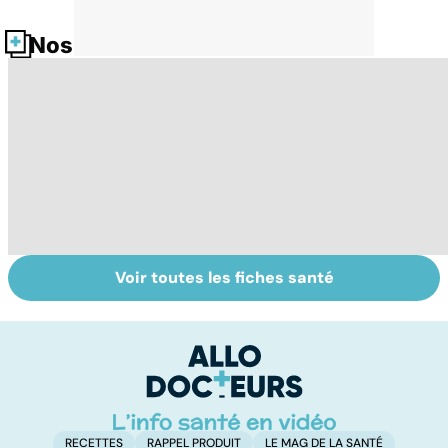
Nos fiches santé
Voir toutes les fiches santé
Dérèglement
Tout savoir sur
I
hormonal : et si
les infections
a
c'était les
pulmonaires
fa
surrénales ?
d'
RECETTES
RAPPEL PRODUIT
LE MAG DE LA SANTÉ