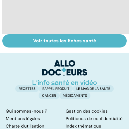
Voir toutes les fiches santé
Tout savoir sur
Inflammation des
Su
les infections
amygdales : que
le
pulmonaires
faire en cas
l'
d'angine ?
RECETTES
RAPPEL PRODUIT
LE MAG DE LA SANTÉ
CANCER
MÉDICAMENTS
Qui sommes-nous ?
Gestion des cookies
Mentions légales
Politiques de confidentialité
Charte d'utilisation
Index thématique