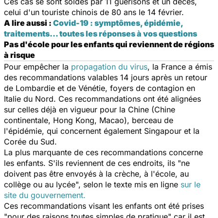
Ces cas se sont soldés par 11 guérisons et un décès,
celui d'un touriste chinois de 80 ans le 14 février.
A lire aussi :
Covid-19 : symptômes, épidémie,
traitements... toutes les réponses à vos questions
Pas d'école pour les enfants qui reviennent de régions
à risque
Pour empêcher la
propagation du virus
, la France a émis
des recommandations valables 14 jours après un retour
de Lombardie et de Vénétie, foyers de contagion en
Italie du Nord. Ces recommandations ont été alignées
sur celles déjà en vigueur pour la Chine (Chine
continentale, Hong Kong, Macao), berceau de
l'épidémie, qui concernent également Singapour et la
Corée du Sud.
La plus marquante de ces recommandations concerne
les enfants. S'ils reviennent de ces endroits, ils "
ne
doivent pas être envoyés à la crèche, à l'école, au
collège ou au lycée
", selon le texte mis en ligne
sur le
site du gouvernement.
Ces recommandations visant les enfants ont été prises
"
pour des raisons toutes simples de pratique
" car il est