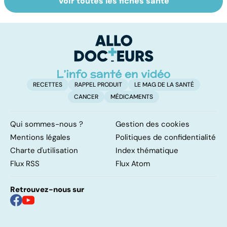
Voir toutes les fiches santé
Tout savoir sur
Inflammation des
Su
les infections
amygdales : que
le
pulmonaires
faire en cas
l'
d'angine ?
RECETTES
RAPPEL PRODUIT
LE MAG DE LA SANTÉ
CANCER
MÉDICAMENTS
Qui sommes-nous ?
Gestion des cookies
Mentions légales
Politiques de confidentialité
Charte d'utilisation
Index thématique
Flux RSS
Flux Atom
Retrouvez-nous sur