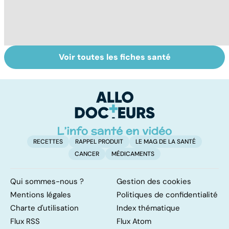
Voir toutes les fiches santé
Glande thyroïde :
Cancer de la
To
le gendarme de
thyroïde :
le
la régulation
chirurgie, iode et
p
corporelle
scintigraphie
RECETTES
RAPPEL PRODUIT
LE MAG DE LA SANTÉ
CANCER
MÉDICAMENTS
Qui sommes-nous ?
Gestion des cookies
Mentions légales
Politiques de confidentialité
Charte d'utilisation
Index thématique
Flux RSS
Flux Atom