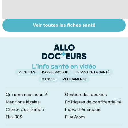
Voir toutes les fiches santé
Perturbateurs
Tout savoir sur
I
endocriniens :
les infections
a
une menace pour
pulmonaires
fa
notre santé
d'
RECETTES
RAPPEL PRODUIT
LE MAG DE LA SANTÉ
CANCER
MÉDICAMENTS
Qui sommes-nous ?
Gestion des cookies
Mentions légales
Politiques de confidentialité
Charte d'utilisation
Index thématique
Flux RSS
Flux Atom