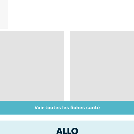
Voir toutes les fiches santé
Sexualité, infertilité
Acupuncture :
et PMA, des liens
comment est-elle
étroits
pratiquée ?