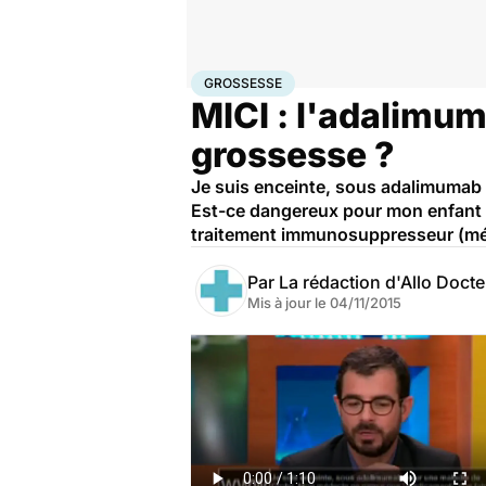
Accueil
Famille
Grossesse
Grossesse
GROSSESSE
MICI : l'adalimum
grossesse ?
Je suis enceinte, sous adalimumab
Est-ce dangereux pour mon enfant ? F
traitement immunosuppresseur (mé
Par
La rédaction d'Allo Doct
Mis à jour le
04/11/2015