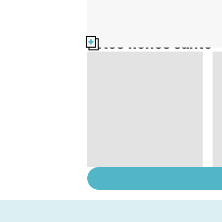
Nos fiches santé
Gynéco : un suivi
pour la vie