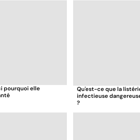
ci pourquoi elle
Qu'est-ce que la listér
anté
infectieuse dangereus
?