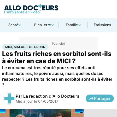
Santé
Bien-être
Famille
Émissions
Accueil
Bien-être
Nutrition
MICI, Maladie de Crohn
MICI, MALADIE DE CROHN
Les fruits riches en sorbitol sont-ils
à éviter en cas de MICI ?
Le curcuma est très réputé pour ses effets anti-
inflammatoires, le poivre aussi, mais quelles doses
respecter ? Les fruits riches en sorbitol sont-ils à éviter
?
Par
La rédaction d'Allo Docteurs
Partager
Mis à jour le
04/05/2017