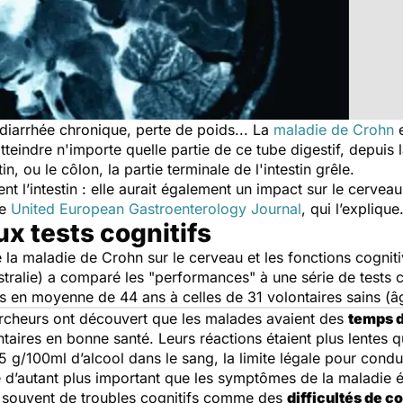
iarrhée chronique, perte de poids... La
maladie de Crohn
e
atteindre n'importe quelle partie de ce tube digestif, depuis 
n, ou le côlon, la partie terminale de l'intestin grêle.
nt l’intestin : elle aurait également un impact sur le cervea
ue
United European Gastroenterology Journal
, qui l’explique
ux tests cognitifs
de la maladie de Crohn sur le cerveau et les fonctions cogni
ustralie) a comparé les "performances" à une série de tests 
és en moyenne de 44 ans à celles de 31 volontaires sains (
chercheurs ont découvert que les malades avaient des
temps 
ires en bonne santé. Leurs réactions étaient plus lentes q
5 g/100ml d’alcool dans le sang, la limite légale pour con
d’autant plus important que les symptômes de la maladie ét
 souvent de troubles cognitifs comme des
difficultés de c