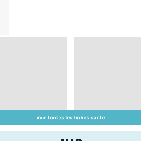
Voir toutes les fiches santé
Maladie de Crohn :
Rectocolite
des douleurs
hémorragique :
abdominales
quand le côlon