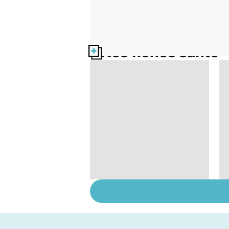
Nos fiches santé
Les MICI :
l'inflammation
chronique des