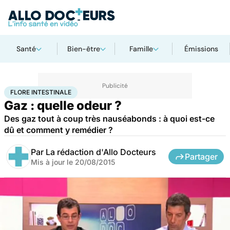
Santé
Bien-être
Famille
Émissions
Accueil
Santé
Flore intestinale
FLORE INTESTINALE
Gaz : quelle odeur ?
Des gaz tout à coup très nauséabonds : à quoi est-ce
dû et comment y remédier ?
Par
La rédaction d'Allo Docteurs
Partager
Mis à jour le
20/08/2015