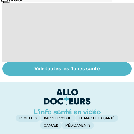
Voir toutes les fiches santé
Comment
Syndrome de
Fl
faciliter la
l'intestin irritable
u
digestion ?
: un trouble
b
encore mal
connu
RECETTES
RAPPEL PRODUIT
LE MAG DE LA SANTÉ
CANCER
MÉDICAMENTS