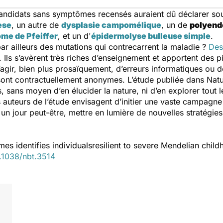
ndidats sans symptômes recensés auraient dû déclarer sou
èse
, un autre de
dysplasie campomélique
, un de
polyend
me de Pfeiffer
, et un d'
épidermolyse bulleuse simple
.
par ailleurs des mutations qui contrecarrent la maladie ?
Des
. Ils s’avèrent très riches d’enseignement et apportent des p
s’agir, bien plus prosaïquement, d’erreurs informatiques ou d
sont contractuellement anonymes. L’étude publiée dans
Nat
, sans moyen d’en élucider la nature, ni d’en explorer tout le
es auteurs de l’étude envisagent d’initier une vaste campagne
un jour peut-être, mettre en lumière de nouvelles stratégie
s identifies individualsresilient to severe Mendelian chil
.1038/nbt.3514