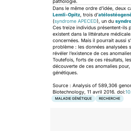
pathologie.
Dans le même ordre d’idée, deux ca
Lemli-Opitz
, trois d’
atélostéogen
(
syndrome APECED
), un du
syndro
Ces treize individus présentent-ils 
existent dans la littérature médicale
concernées. Mais il pourrait aussi 
problème : les données analysées 
révéler l’existence de ces anomalies
Toutefois, forts de ces résultats, l
découverte de ces anomalies pour, 
génétiques.
Source :
Analysis of 589,306 genome
Biotechnology
, 11 avril 2016. doi:
10
MALADIE GÉNÉTIQUE
RECHERCHE