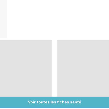
Voir toutes les fiches santé
Trisomie 21 : du
Maladie de