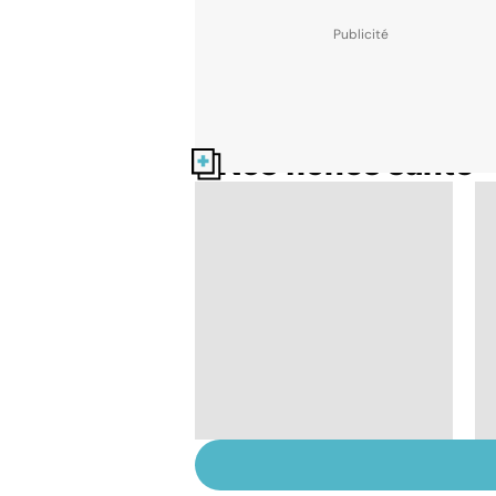
Nos fiches santé
Exostose osseuse :