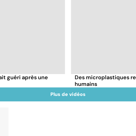
it guéri après une
Des microplastiques re
humains
Plus de vidéos