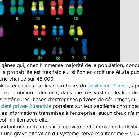
e gènes qui, chez l’immense majorité de la population, con
la probabilité est très faible… si l'on en croit une étude pu
 d’une chance sur 45.000.
alies recensées par les chercheurs du
Resilience Project
, ap
, leur ambition : identifier, dans une très vaste collection
antérieures, bases d’entreprises privées de séquençage), l
ociété privée
23andMe
portaient sur leur septième chromos
les informations transmises à l’entreprise, aucun d’eux n’a 
ir un lien avec elle.
 portant une mutation sur le neuvième chromosome le destin
r une grave altération du système nerveux autonome – qui a