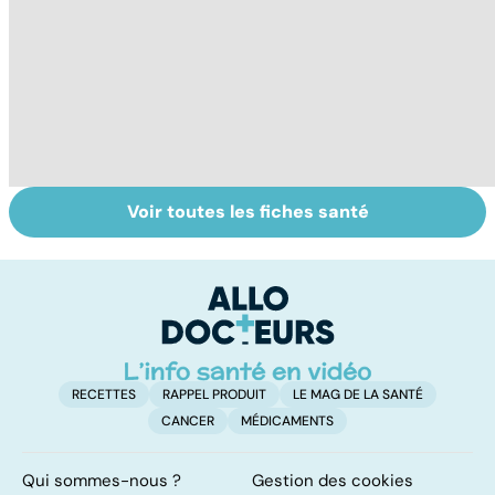
Voir toutes les fiches santé
Exostose
La
Tr
osseuse : des
drépanocytose,
dé
bosses sous la
une maladie des
p
peau
globules rouges
RECETTES
RAPPEL PRODUIT
LE MAG DE LA SANTÉ
CANCER
MÉDICAMENTS
Qui sommes-nous ?
Gestion des cookies