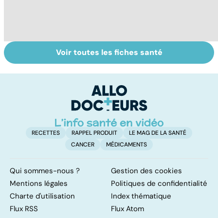
Voir toutes les fiches santé
Troubles anxieux,
Un rhume, ça se
V
une anxiété
soigne ?
v
envahissante
RECETTES
RAPPEL PRODUIT
LE MAG DE LA SANTÉ
CANCER
MÉDICAMENTS
Qui sommes-nous ?
Gestion des cookies
Mentions légales
Politiques de confidentialité
Charte d'utilisation
Index thématique
Flux RSS
Flux Atom