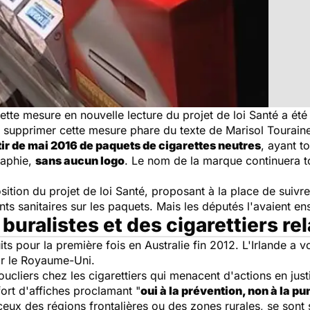
te mesure en nouvelle lecture du projet de loi Santé a ét
e supprimer cette mesure phare du texte de Marisol Tourain
tir de mai 2016 de paquets de cigarettes neutres
, ayant t
raphie,
sans aucun logo
. Le nom de la marque continuera to
sition du projet de loi Santé, proposant à la place de suivre
ents sanitaires sur les paquets. Mais les députés l'avaient e
buralistes et des cigarettiers rel
ts pour la première fois en Australie fin 2012. L'Irlande a v
ar le Royaume-Uni.
cliers chez les cigarettiers qui menacent d'actions en justi
rt d'affiches proclamant "
oui à la prévention, non à la pu
eux des régions frontalières ou des zones rurales, se sont