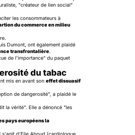
raliste, "créateur de lien social"
inciter les consommateurs à
artion du commerce en milieu
re.
uis Dumont, ont également plaidé
nce transfrontalière
.
cue de l'importance" du paquet
erosité du tabac
ont mis en avant son
effet dissuasif
ption de dangerosité", a plaidé le
t la vérité". Elle a dénoncé "les
res pays européens la
Il s'agit d'Elie Aboud (cardiologue,