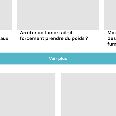
Arrêter de fumer fait-il
Mois
eaux
forcément prendre du poids ?
des
fum
Voir plus