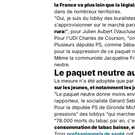
la France va plus loin que la légi
dans de nombreux territoires.
"Oui, je suis du lobby des buralist
s'approvisionner sur le marché parall
rura
l", pour Julien Aubert (Vauclus
Pour l'UDI Charles de Courson, "on
Plusieurs députés PS, comme Sébas
pour la suppression de ce paquet 
Même la communiste Jacqueline Fra
neutre.
Le paquet neutre a
La mesure n'a été adoptée que par l
sur les jeunes, et notamment les
"Le paquet neutre donne moins envie
rapporteur, le socialiste Gérard Se
Pour la députée PS de Gironde Michèl
pressions" des lobbys "qui marchen
"78.000 morts du tabac par an, c'e
consommation de tabac baisse, e
Trois
professionnels de santé
ont 