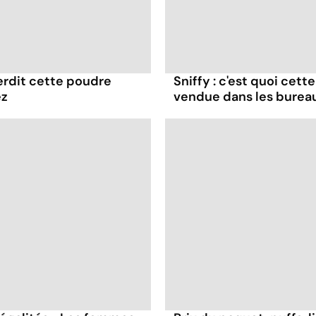
terdit cette poudre
Sniffy : c'est quoi cett
ez
vendue dans les burea