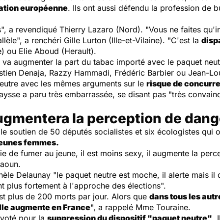
slation européenne
. Ils ont aussi défendu la profession de bu
es", a revendiqué Thierry Lazaro (Nord). "Vous ne faites qu'
èle", a renchéri Gille Lurton (Ille-et-Vilaine). "C'est la
disp
e) ou Elie Aboud (Herault).
 va augmenter la part du tabac importé avec le paquet neut
tien Denaja, Razzy Hammadi, Frédéric Barbier ou Jean-Lo
neutre avec les mêmes arguments sur le
risque de concurre
ysse a paru très embarrassée, se disant pas "très convain
ugmentera la perception de dang
e soutien de 50 députés socialistes et six écologistes qui 
 jeunes femmes.
 de fumer au jeune, il est moins sexy, il augmente la perce
baoun.
e Delaunay "le paquet neutre est moche, il alerte mais il di
t plus fortement à l'approche des élections".
st plus de 200 morts par jour. Alors que
dans tous les aut
lle augmente en France
", a rappelé Mme Touraine.
voté pour la
suppression du dispositif "paquet neutre"
. 