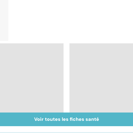
Voir toutes les fiches santé
Morphine : sois sage
Tout savoir sur les
ô ma douleur
infections