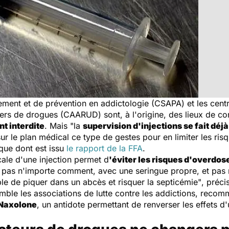
ment et de prévention en addictologie (CSAPA) et les cent
ers de drogues (CAARUD) sont, à l'origine, des lieux de con
t interdite
. Mais
"la
supervision d'injections se fait dé
 le plan médical ce type de gestes pour en limiter les ris
ique dont est issu
le rapport de la FFA
.
ale d'une injection permet d
'éviter les risques d'overdose
e pas n'importe comment, avec une seringue propre, et pas n
ple de piquer dans un abcès et risquer la septicémie"
, préci
semble les associations de lutte contre les addictions, reco
Naxolone
, un antidote permettant de renverser les effets 