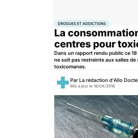
Accueil
Santé
Maladies
Drogues et addictions
Dro
DROGUES ET ADDICTIONS
La consommation 
centres pour tox
Dans un rapport rendu public ce 18
ne soit pas restreinte aux salles de
toxicomanes.
Par
La rédaction d'Allo Doct
Mis à jour le
18/04/2016