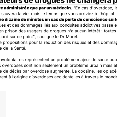
teurs de drogues ne changera p
tre administrée que par un médecin
.
"En cas d'overdose, l
sauvera la vie, mais le temps que vous arriviez à l'hôpital .
une dizaine de minutes en cas de perte de conscience sui
ques et des dommages liés aux conduites addictives passe en
en prison des usagers de drogues n'a aucun intérêt : toutes 
ord sur ce point"
, souligne le Dr Morel.
ze propositions pour la réduction des risques et des dommag
 de la Santé.
volontaires représentent un problème majeur de santé publ
 overdoses sont non seulement un problème urbain mais el
re de décès par overdose augmente. La cocaïne, les opiacés
ent à l’origine d’overdoses accidentelles à travers le mond