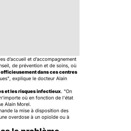
res d’accueil et d’accompagnement
seil, de prévention et de soins, où
jà officieusement dans ces centres
ques"
, explique le docteur Alain
s et les risques infectieux
.
"On
'importe où en fonction de l'état
se Alain Morel.
mmande la mise à disposition des
d'une overdose à un opioïde ou à