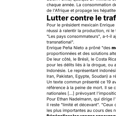
chaque année. La consommation de d
de l'Afrique et propage les hépatite
Lutter contre le tr
Pour le président mexicain Enrique
réussi à ralentir la production, ni l
"Les pays consommateurs"
, a-t-il 
transnational".
Enrique Peña Nieto a prôné
"des
m
proportionnées et des solutions alt
De leur côté, le Brésil, le Costa R
pour les délits liés à la drogue, ou
Indonésie. Le représentant indonési
Iran, Pakistan, Egypte, Soudan) a 
Un texte commun présenté ce 19 avr
référence à la peine de mort. Il se
nationales […] prévoyant l'impositi
Pour Ethan Nadelmann, qui dirige l
il reste
"limité et décevant". "Ceux q
les plus importantes au cours des 