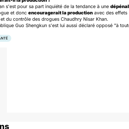
ait-il la production ?
an s'est pour sa part inquiété de la tendance à une
dépénal
rogue et donc
encouragerait la production
avec des effets 
eur et du contrôle des drogues Chaudhry Nisar Khan.
publique Guo Shengkun s'est lui aussi déclaré opposé
"à tou
ANTÉ
ons