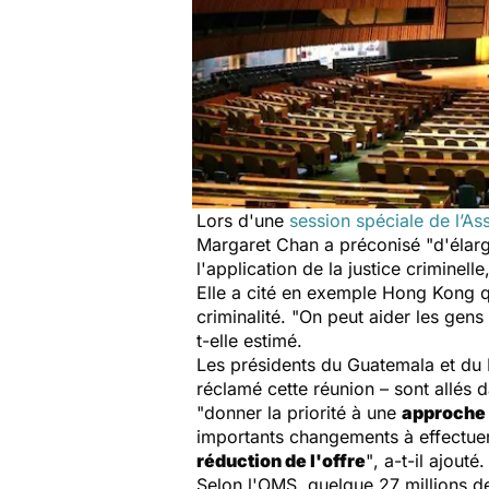
Lors d'une
session spéciale de l’A
Margaret Chan a préconisé
"d'élar
l'application de la justice criminel
Elle a cité en exemple Hong Kong qu
criminalité.
"On peut aider les gen
t-elle estimé.
Les présidents du Guatemala et du 
réclamé cette réunion – sont allés
"donner la priorité à une
approche 
importants changements à effectue
réduction de l'offre
"
, a-t-il ajouté.
Selon l'OMS, quelque 27 millions 