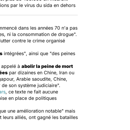
ons par le virus du sida en dehors
ommencé dans les années 70 n'a pas
atives, ni la consommation de drogue".
utter contre le crime organisé
s
intégrées"
, ainsi que
"des peines
t appelé à
abolir la peine de mort
uées
par dizaines en Chine, Iran ou
gapour, Arabie saoudite, Chine,
 de son système judiciaire".
ars
, ce texte ne fait aucune
ise en place de politiques
ue une amélioration notable"
mais
leurs alliés, ont gagné les batailles