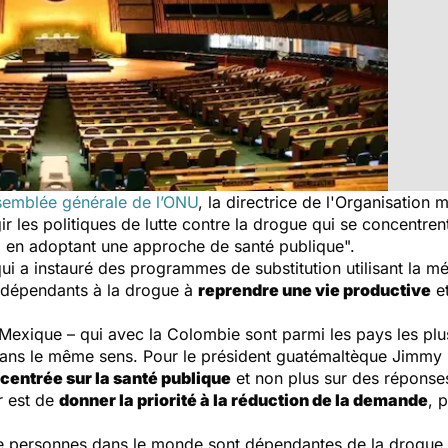
ssemblée générale de l’ONU
, la directrice de l'Organisation
gir les politiques de lutte contre la drogue qui se concentr
le, en adoptant une approche de santé publique".
i a instauré des programmes de substitution utilisant la mé
s dépendants à la drogue à
reprendre une vie productive
et
Mexique – qui avec la Colombie sont parmi les pays les plus
 dans le même sens. Pour le président guatémaltèque Jimmy 
centrée sur la santé publique
et non plus sur des réponse
r est de
donner la priorité à la réduction de la demande
, 
de personnes dans le monde sont dépendantes de la drogue