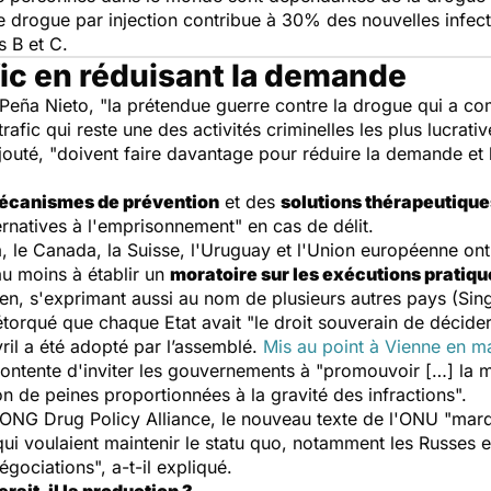
rogue par injection contribue à 30% des nouvelles infecti
s B et C.
afic en réduisant la demande
 Peña Nieto,
"la prétendue guerre contre la drogue qui a c
e trafic qui reste une des activités criminelles les plus lucr
ajouté,
"doivent faire davantage pour réduire la demande et l
écanismes de prévention
et des
solutions thérapeutique
ernatives à l'emprisonnement
" en cas de délit.
ica, le Canada, la Suisse, l'Uruguay et l'Union européenne on
 au moins à établir un
moratoire sur les exécutions pratiq
en, s'exprimant aussi au nom de plusieurs autres pays (Sin
rétorqué que chaque Etat avait
"le droit souverain de décider
il a été adopté par l’assemblé.
Mis au point à Vienne en m
 contente d'inviter les gouvernements à
"promouvoir […] la m
on de peines proportionnées à la gravité des infractions".
'ONG Drug Policy Alliance, le nouveau texte de l'ONU "
marq
ui voulaient maintenir le statu quo, notamment les Russes et 
négociations",
a-t-il expliqué.