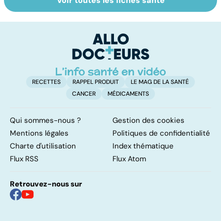
Voir toutes les fiches santé
Accro au sucre ?
Morphine : sois
To
sage ô ma
le
douleur
p
RECETTES
RAPPEL PRODUIT
LE MAG DE LA SANTÉ
CANCER
MÉDICAMENTS
Qui sommes-nous ?
Gestion des cookies
Mentions légales
Politiques de confidentialité
Charte d'utilisation
Index thématique
Flux RSS
Flux Atom
Retrouvez-nous sur