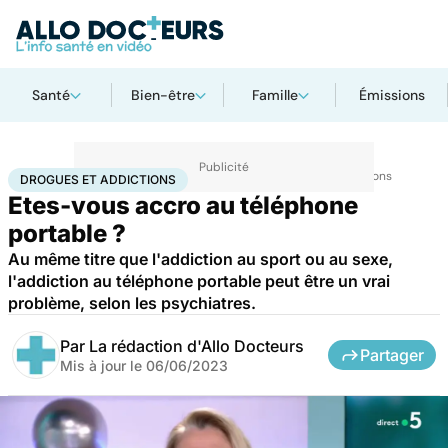
Santé
Bien-être
Famille
Émissions
Accueil
Santé
Maladies
Drogues et addictions
Drogues et addictions
DROGUES ET ADDICTIONS
Etes-vous accro au téléphone
portable ?
Au même titre que l'addiction au sport ou au sexe,
l'addiction au téléphone portable peut être un vrai
problème, selon les psychiatres.
Par
La rédaction d'Allo Docteurs
Partager
Mis à jour le
06/06/2023