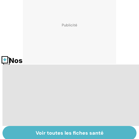
Nos fiches santé
Voir toutes les fiches santé
Accro au sucre ?
Morphine : sois
To