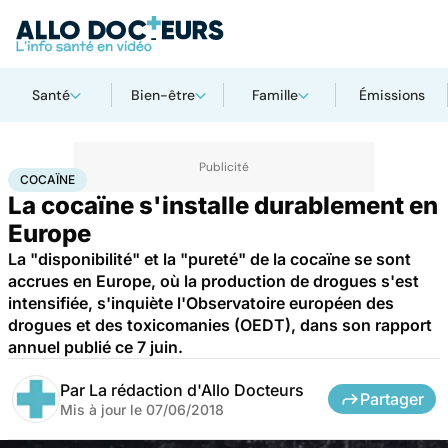
Santé
Bien-être
Famille
Émissions
Accueil
Santé
Maladies
Drogues et addictions
Cocaïne
COCAÏNE
La cocaïne s'installe durablement en
Europe
La "disponibilité" et la "pureté" de la cocaïne se sont
accrues en Europe, où la production de drogues s'est
intensifiée, s'inquiète l'Observatoire européen des
drogues et des toxicomanies (OEDT), dans son rapport
annuel publié ce 7 juin.
Par
La rédaction d'Allo Docteurs
Partager
Mis à jour le
07/06/2018