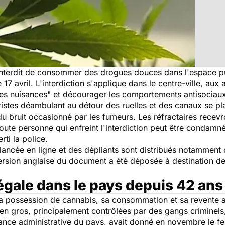
t interdit de consommer des drogues douces dans l'espace pu
 17 avril. L'interdiction s'applique dans le centre-ville, aux
s nuisances" et décourager les comportements antisociaux, 
uristes déambulant au détour des ruelles et des canaux se 
u bruit occasionné par les fumeurs. Les réfractaires recevr
 "toute personne qui enfreint l'interdiction peut être conda
rti la police.
ancée en ligne et des dépliants sont distribués notamment d
ersion anglaise du document a été déposée à destination des
gale dans le pays depuis 42 ans
la possession de cannabis, sa consommation et sa revente a
en gros, principalement contrôlées par des gangs criminels, 
stance administrative du pays, avait donné en novembre le 