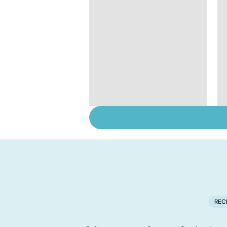
Cannabis : une vraie
dépendance
REC