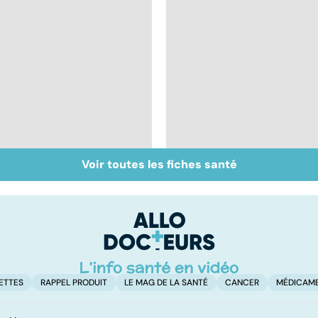
Voir toutes les fiches santé
Tout savoir sur les
Inflammation des
infections
amygdales : que faire
pulmonaires
en cas d'angine ?
ETTES
RAPPEL PRODUIT
LE MAG DE LA SANTÉ
CANCER
MÉDICAM