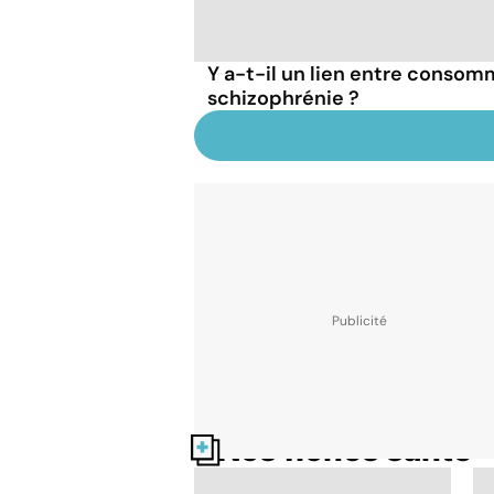
Y a-t-il un lien entre consom
schizophrénie ?
Nos fiches santé