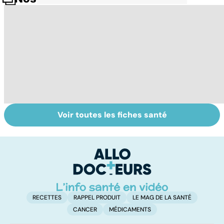
Voir toutes les fiches santé
Comment tenir
BPCO, la
L
ses bonnes
bronchite du
q
résolutions
fumeur
v
a
!
RECETTES
RAPPEL PRODUIT
LE MAG DE LA SANTÉ
CANCER
MÉDICAMENTS