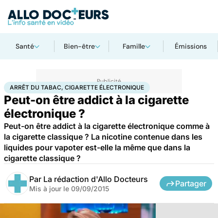
Santé
Bien-être
Famille
Émissions
Accueil
Santé
Maladies
Arrêt du tabac, cigarette électronique
ARRÊT DU TABAC, CIGARETTE ÉLECTRONIQUE
Peut-on être addict à la cigarette
électronique ?
Peut-on être addict à la cigarette électronique comme à
la cigarette classique ? La nicotine contenue dans les
liquides pour vapoter est-elle la même que dans la
cigarette classique ?
Par
La rédaction d'Allo Docteurs
Partager
Mis à jour le
09/09/2015