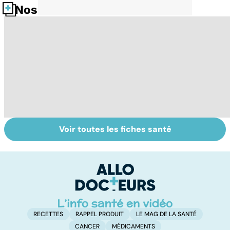
Nos fiches santé
Voir toutes les fiches santé
Comment tenir
BPCO, la
L
ses bonnes
bronchite du
q
résolutions
fumeur
v
a
!
RECETTES
RAPPEL PRODUIT
LE MAG DE LA SANTÉ
CANCER
MÉDICAMENTS