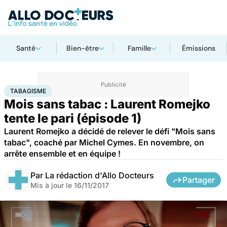
Santé
Bien-être
Famille
Émissions
Accueil
Santé
Maladies
Tabagisme
TABAGISME
Mois sans tabac : Laurent Romejko
tente le pari (épisode 1)
Laurent Romejko a décidé de relever le défi "Mois sans
tabac", coaché par Michel Cymes. En novembre, on
arrête ensemble et en équipe !
Par
La rédaction d'Allo Docteurs
Partager
Mis à jour le
16/11/2017