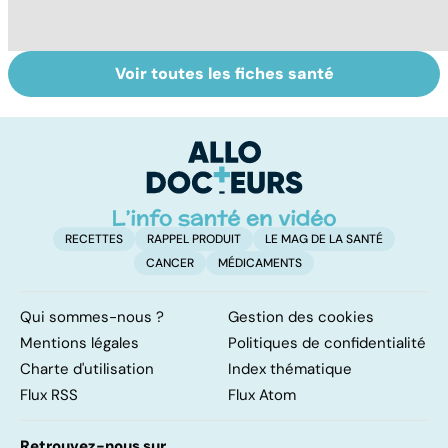
Voir toutes les fiches santé
Comment tenir
BPCO, la
L
ses bonnes
bronchite du
q
résolutions
fumeur
v
a
!
RECETTES
RAPPEL PRODUIT
LE MAG DE LA SANTÉ
CANCER
MÉDICAMENTS
Qui sommes-nous ?
Gestion des cookies
Mentions légales
Politiques de confidentialité
Charte d'utilisation
Index thématique
Flux RSS
Flux Atom
Retrouvez-nous sur