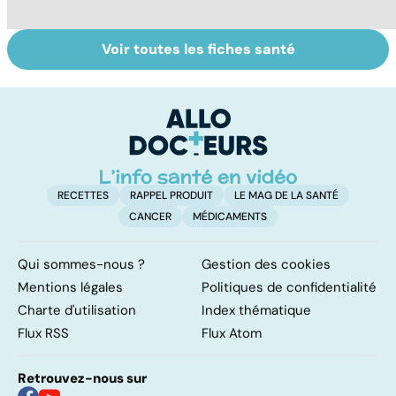
Voir toutes les fiches santé
Comment tenir
Les méthodes
Le
ses bonnes
qui fonctionnent
po
résolutions
vraiment pour
la
arrêter de fumer
!
RECETTES
RAPPEL PRODUIT
LE MAG DE LA SANTÉ
CANCER
MÉDICAMENTS
Qui sommes-nous ?
Gestion des cookies
Mentions légales
Politiques de confidentialité
Charte d'utilisation
Index thématique
Flux RSS
Flux Atom
Retrouvez-nous sur