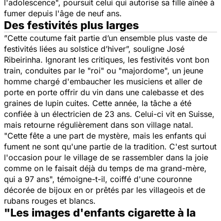
l'adolescence
", poursuit celui qui autorise sa fille aînée à
fumer depuis l'âge de neuf ans.
Des festivités plus larges
”
Cette coutume fait partie d’un ensemble plus vaste de
festivités liées au solstice d’hiver
”, souligne José
Ribeirinha. Ignorant les critiques, les festivités vont bon
train, conduites par le "roi" ou "majordome", un jeune
homme chargé d'embaucher les musiciens et aller de
porte en porte offrir du vin dans une calebasse et des
graines de lupin cuites. Cette année, la tâche a été
confiée à un électricien de 23 ans. Celui-ci vit en Suisse,
mais retourne régulièrement dans son village natal.
"
Cette fête a une part de mystère, mais les enfants qui
fument ne sont qu'une partie de la tradition. C'est surtout
l'occasion pour le village de se rassembler dans la joie
comme on le faisait déjà du temps de ma grand-mère,
qui a 97 ans
", témoigne-t-il, coiffé d'une couronne
décorée de bijoux en or prêtés par les villageois et de
rubans rouges et blancs.
"Les images d'enfants cigarette à la