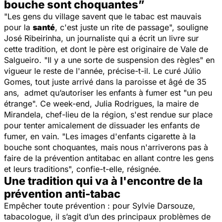
bouche sont choquantes”
"
Les gens du village savent que le tabac est mauvais
pour la
santé
, c'est juste un rite de passage
", souligne
José Ribeirinha, un journaliste qui a écrit un livre sur
cette tradition, et dont le père est originaire de Vale de
Salgueiro. "
Il y a une sorte de suspension des règles
" en
vigueur le reste de l'année, précise-t-il. Le curé Júlio
Gomes, tout juste arrivé dans la paroisse et âgé de 35
ans, admet qu’autoriser les enfants à fumer est "
un peu
étrange
". Ce week-end, Julia Rodrigues, la maire de
Mirandela, chef-lieu de la région, s'est rendue sur place
pour tenter amicalement de dissuader les enfants de
fumer, en vain. "
Les images d'enfants cigarette à la
bouche sont choquantes, mais nous n'arriverons pas à
faire de la prévention antitabac en allant contre les gens
et leurs traditions
", confie-t-elle, résignée.
Une tradition qui va à l'encontre de la
prévention anti-tabac
Empêcher toute prévention : pour Sylvie Darsouze,
tabacologue, il s’agit d’un des principaux problèmes de