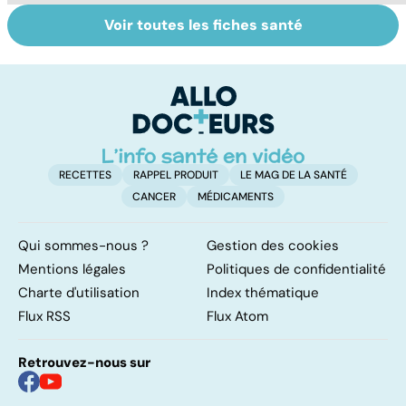
Voir toutes les fiches santé
Comment tenir
Les méthodes
Le
ses bonnes
qui fonctionnent
po
résolutions
vraiment pour
la
arrêter de fumer
!
RECETTES
RAPPEL PRODUIT
LE MAG DE LA SANTÉ
CANCER
MÉDICAMENTS
Qui sommes-nous ?
Gestion des cookies
Mentions légales
Politiques de confidentialité
Charte d'utilisation
Index thématique
Flux RSS
Flux Atom
Retrouvez-nous sur