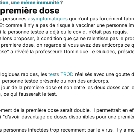
ation, une même immunité ?
a première dose
les personnes
asymptomatiques
qui n’ont pas forcément fabr
. Et comme il n’y a pas de risque à vacciner une personne i
 la personne testée a déjà eu le covid, n’était pas requis.
allons proposer, à condition que ça ne ralentisse pas le pro
 première dose, on regarde si vous avez des anticorps ce 
ose"
a révélé la professeure Dominique Le Guludec, préside
rologiques rapides, les
tests TROD
réalisés avec une goutte d
la personne testée présente ou non des anticorps.
 le jour de la première dose et non entre les deux doses car 
, ce qui fausserait le test.
ment de la première dose serait double. Il permettrait en ef
i "
d’avoir davantage de doses disponibles pour une premièr
es personnes infectées trop récemment par le virus, il y a mo