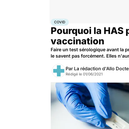
Accueil
Santé
Médicaments
Covid
COVID
Pourquoi la HAS p
vaccination
Faire un test sérologique avant la p
le savent pas forcément. Elles n'au
Par
La rédaction d'Allo Doct
Rédigé le
01/06/2021