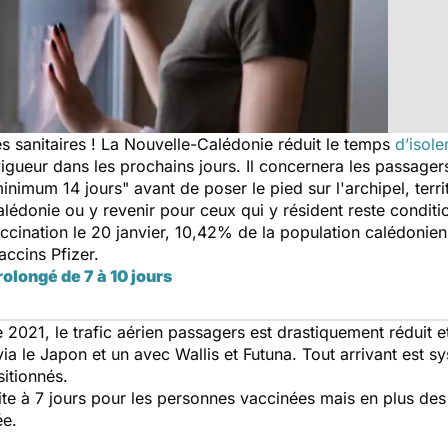
s sanitaires ! La Nouvelle-Calédonie réduit le temps
d’isol
vigueur dans les prochains jours. Il concernera les passage
nimum 14 jours" avant de poser le pied sur l'archipel, terr
lédonie ou y revenir pour ceux qui y résident reste condit
cination le 20 janvier, 10,42% de la population calédonien
ccins Pfizer.
rolongé de 7 à 10 jours
2021, le trafic aérien passagers est drastiquement réduit et
a le Japon et un avec Wallis et Futuna. Tout arrivant est 
sitionnés.
te à 7 jours pour les personnes vaccinées mais en plus des
ée.