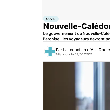
Accueil
Santé
Covid
COVID
Nouvelle-Calédon
Le gouvernement de Nouvelle-Calédon
l'archipel, les voyageurs devront pa
Par
La rédaction d'Allo Doct
Mis à jour le
27/04/2021