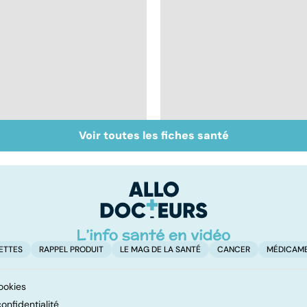
Voir toutes les fiches santé
Covid-19 : tout savoir
Inflammation des
sur la maladie
amygdales : que faire
en cas d'angine ?
ETTES
RAPPEL PRODUIT
LE MAG DE LA SANTÉ
CANCER
MÉDICAM
ookies
onfidentialité