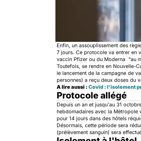
Enfin, un assouplissement des règle
7 jours. Ce protocole va entrer en 
vaccin Pfizer ou du Moderna "au mi
Toutefois, se rendre en Nouvelle-Ca
le lancement de la campagne de vac
personnes) a reçu deux doses du va
A lire aussi :
Covid : l’isolement p
Protocole allégé
Depuis un an et jusqu'au 31 octobre 
hebdomadaires avec la Métropole vi
pour 14 jours dans des hôtels réqui
Désormais, cette période sera rédui
(prélèvement sanguin) sera effectu
Isolement à l'hôtel