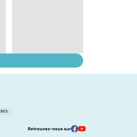
Suicide : prévenir le
passage à l'acte
ENTS
Retrouvez-nous sur