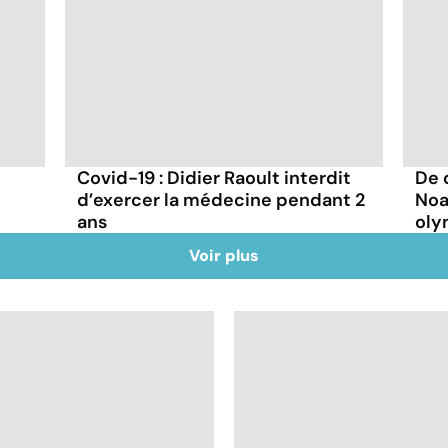
Covid-19 : Didier Raoult interdit
De 
d’exercer la médecine pendant 2
Noa
ans
oly
Voir plus