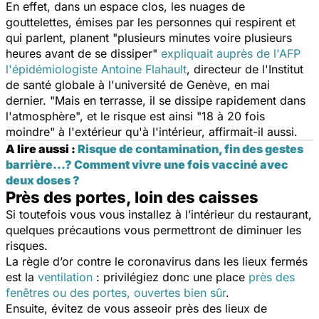
En effet, dans un espace clos, les nuages de
gouttelettes, émises par les personnes qui respirent et
qui parlent, planent "
plusieurs minutes voire plusieurs
heures avant de se dissiper
"
expliquait auprès de l'AFP
l'épidémiologiste Antoine Flahault
, directeur de l'Institut
de santé globale à l'université de Genève, en mai
dernier. "
Mais en terrasse, il se dissipe rapidement dans
l'atmosphère
", et le risque est ainsi "
18 à 20 fois
moindre
" à l'extérieur qu'à l'intérieur, affirmait-il aussi.
A lire aussi :
Risque de contamination, fin des gestes
barrière...? Comment vivre une fois vacciné avec
deux doses ?
Près des portes, loin des caisses
Si toutefois vous vous installez à l’intérieur du restaurant,
quelques précautions vous permettront de diminuer les
risques.
La règle d’or contre le coronavirus dans les lieux fermés
est la
ventilation
: privilégiez donc une place
près des
fenêtres ou des portes, ouvertes bien sûr
.
Ensuite, évitez de vous asseoir près des lieux de