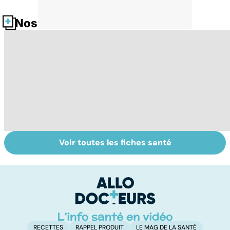
Nos fiches santé
Voir toutes les fiches santé
Tout savoir sur
Covid-19 : tout
I
les infections
savoir sur la
a
pulmonaires
maladie
fa
d'
RECETTES
RAPPEL PRODUIT
LE MAG DE LA SANTÉ