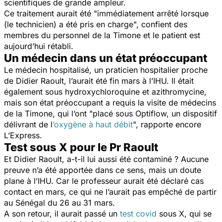
scientifiques de grande ampleur.
Ce traitement aurait été "
immédiatement arrêté lorsque
(le technicien) a été pris en charge
", confient des
membres du personnel de la Timone et le patient est
aujourd’hui rétabli.
Un médecin dans un état préoccupant
Le médecin hospitalisé, un praticien hospitalier proche
de Didier Raoult, l’aurait été fin mars à l’IHU. Il était
également sous hydroxychloroquine et azithromycine,
mais son état préoccupant a requis la visite de médecins
de la Timone, qui l’ont "
placé sous Optiflow, un dispositif
délivrant de l
’oxygène à haut débit
", rapporte encore
L’Express.
Test sous X pour le Pr Raoult
Et Didier Raoult, a-t-il lui aussi été contaminé ? Aucune
preuve n’a été apportée dans ce sens, mais un doute
plane à l’IHU. Car le professeur aurait été déclaré cas
contact en mars, ce qui ne l’aurait pas empêché de partir
au Sénégal du 26 au 31 mars.
A son retour, il aurait passé un
test covid
sous X, qui se