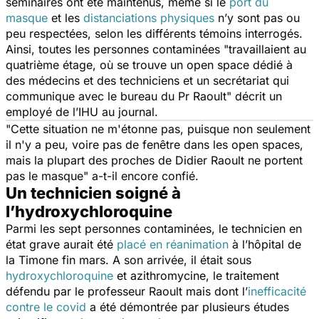
séminaires ont été maintenus, même si le
port du
masque
et les
distanciations physiques
n’y sont pas ou
peu respectées, selon les différents témoins interrogés.
Ainsi, toutes les personnes contaminées "
travaillaient au
quatrième étage, où se trouve un open space dédié à
des médecins et des techniciens et un secrétariat qui
communique avec le bureau du Pr Raoult
" décrit un
employé de l’IHU au journal.
"
Cette situation ne m'étonne pas, puisque non seulement
il n'y a peu, voire pas de fenêtre dans les open spaces,
mais la plupart des proches de Didier Raoult ne portent
pas le masque
" a-t-il encore confié.
Un technicien soigné à
l’hydroxychloroquine
Parmi les sept personnes contaminées, le technicien en
état grave aurait été
placé en réanimation
à l’hôpital de
la Timone fin mars. A son arrivée, il était sous
hydroxychloroquine
et azithromycine, le traitement
défendu par le professeur Raoult mais dont l’
inefficacité
contre le covid
a été démontrée par plusieurs études