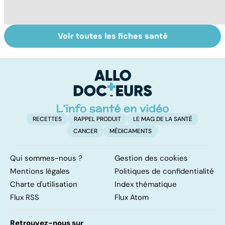
Voir toutes les fiches santé
Tout savoir sur
Covid-19 : tout
I
les infections
savoir sur la
a
pulmonaires
maladie
fa
d'
RECETTES
RAPPEL PRODUIT
LE MAG DE LA SANTÉ
CANCER
MÉDICAMENTS
Qui sommes-nous ?
Gestion des cookies
Mentions légales
Politiques de confidentialité
Charte d'utilisation
Index thématique
Flux RSS
Flux Atom
Retrouvez-nous sur