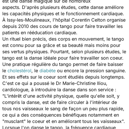
est une danse magique sur de nombreux
aspects. D'après plusieurs études, cette danse améliore
les capacités physiques et le fonctionnement cardiaque.
À Issy-les-Moulineaux, l'hôpital Corentin Celton organise
depuis 2010 des cours de tango pour faire travailler les
patients en rééducation cardiaque.
Un rituel bien précis, des corps en mouvement, le tango
est connu pour sa grâce et sa beauté mais moins pour
ses vertus physiques. Pourtant, selon plusieurs études, le
tango est la danse idéale pour faire travailler son coeur.
Une pratique régulière du tango permet de faire baisser
le
cholestérol
, le
diabète
ou encore la pression sanguine.
Et ses effets sur le coeur sont étudiés depuis longtemps.
C'est ce qui a poussé le Dr Marie-Christine Iliou,
cardiologue, à introduire la danse dans son service :
"
L'intérêt d'une activité physique, quelle qu'elle soit, y
compris la danse, est de faire circuler à l'intérieur de
tous nos vaisseaux le sang de façon un peu plus rapide,
ce qui a des conséquences bénéfiques notamment en
"musclant" le coeur et en améliorant tous les vaisseaux
".
Lorsque l'on danse le tango, la fréquence cardiaque