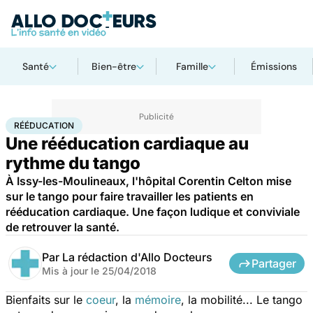
Santé
Bien-être
Famille
Émissions
Accueil
Santé
Maladies
Maladies cardiaques
Rééducation
RÉÉDUCATION
Une rééducation cardiaque au
rythme du tango
À Issy-les-Moulineaux, l'hôpital Corentin Celton mise
sur le tango pour faire travailler les patients en
rééducation cardiaque. Une façon ludique et conviviale
de retrouver la santé.
Par
La rédaction d'Allo Docteurs
Partager
Mis à jour le
25/04/2018
Bienfaits sur le
coeur
, la
mémoire
, la mobilité... Le tango