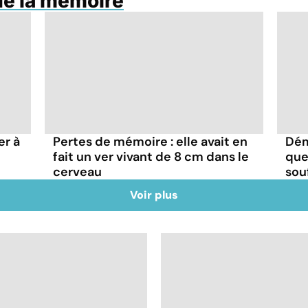
de la mémoire
er à
Pertes de mémoire : elle avait en
Dém
fait un ver vivant de 8 cm dans le
que
cerveau
souf
Voir plus