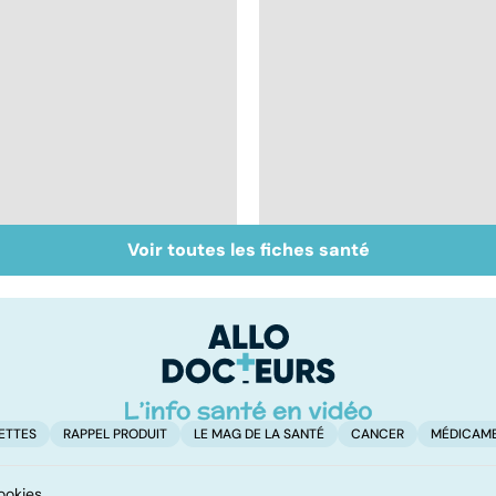
Voir toutes les fiches santé
Alzheimer :
Mobilisez les
dépistage,
neurones et les
diagnostic,
articulations !
traitements...
ETTES
RAPPEL PRODUIT
LE MAG DE LA SANTÉ
CANCER
MÉDICAM
ookies