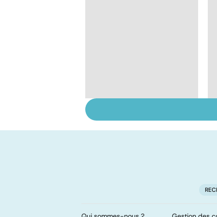
Mémoire : à
entretenir sans
attendre !
REC
Qui sommes-nous ?
Gestion des c