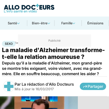
Santé
Bien-être
Famille
Émissions
Accueil
Bien-être
Sexo
Sexo
SEXO
La maladie d'Alzheimer transforme-
t-elle la relation amoureuse ?
Depuis qu'il a la maladie d'Alzheimer, mon grand-père
se montre très exigeant, voire violent, avec ma grand-
mère. Elle en souffre beaucoup, comment les aider ?
Par
La rédaction d'Allo Docteurs
Partager
Mis à jour le
16/03/2017