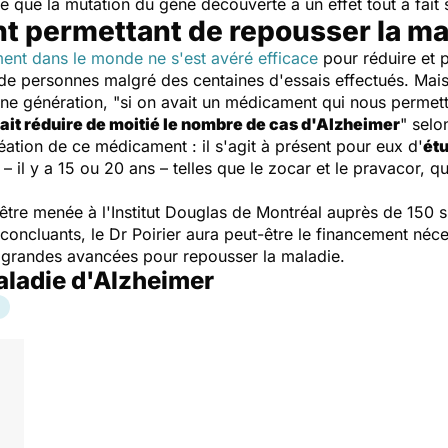
 que la mutation du gène découverte a un effet tout à fait s
 permettant de repousser la ma
nt dans le monde ne s'est avéré efficace
pour réduire et p
 de personnes malgré des centaines d'essais effectués. Mai
une génération, "si on avait un médicament qui nous permett
ait réduire de moitié le nombre de cas d'Alzheimer
" selo
ation de ce médicament : il s'agit à présent pour eux d'
étu
l
– il y a 15 ou 20 ans – telles que le zocar et le pravacor, q
 être menée à l'Institut Douglas de Montréal auprès de 150 su
e concluants, le Dr Poirier aura peut-être le financement né
de grandes avancées pour repousser la maladie.
maladie d'Alzheimer