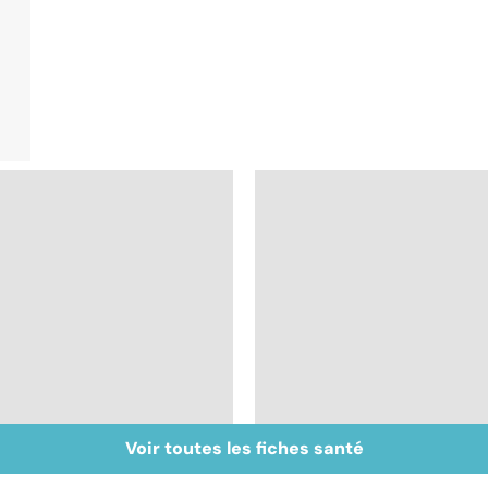
Voir toutes les fiches santé
Staphylocoque doré :
Le café : une mine
une bactérie sous
d'or pour notre