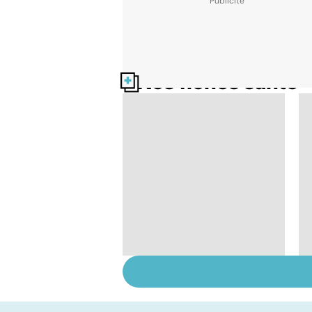
Nos fiches santé
Le café : une mine
d'or pour notre
santé ?