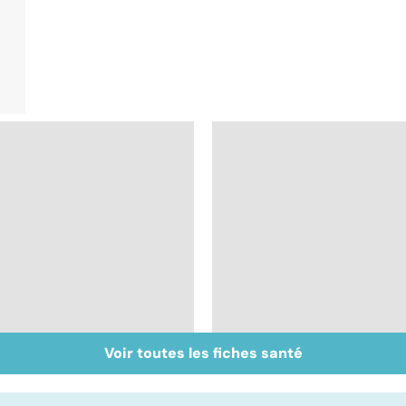
Voir toutes les fiches santé
Les aidants familiaux
Mémoire : à
aussi ont besoin
entretenir sans
d'aide
attendre !