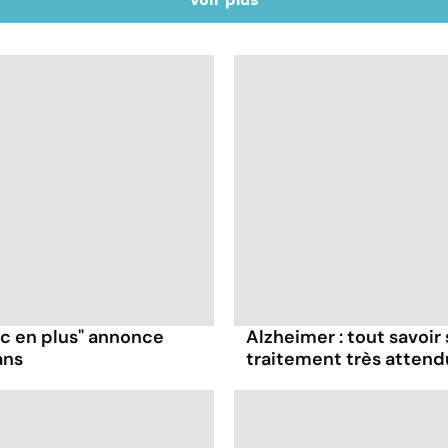
ruc en plus" annonce
Alzheimer : tout savoir
ans
traitement très attend