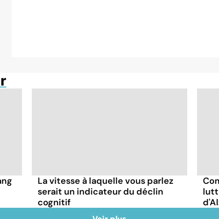
r
ang
La vitesse à laquelle vous parlez
Com
serait un indicateur du déclin
lut
cognitif
d'A
Voir plus