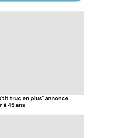
p'tit truc en plus" annonce
r à 45 ans