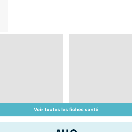
Voir toutes les fiches santé
Centenaires, des
Les aidants familiaux
exemples de
aussi ont besoin
longévité
d'aide