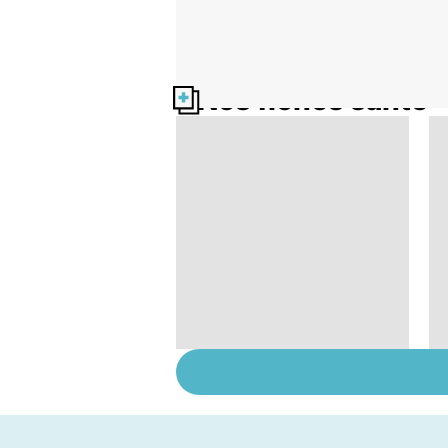
Nos fiches santé
Le café : une mine
d'or pour notre
santé ?