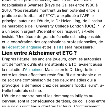
hospitalisés à Swansea (Pays de Galles) entre 1980 à
2010.
"Nos résultats montrent un lien potentiel entre la
pratique du football et l'ETC"
, a expliqué à l'AFP le
principal auteur de l'étude, la Dr Helen Ling, de l'Institut
de neurologie de l'University College London (UCL).
"Il y
a un besoin urgent d'identifier ces risques"
, a-t-elle
insisté.
"Une étude de grande échelle est indispensable
et la coopération des organisations professionnelles, de
la
Fédération anglaise
et de la
Fifa
sera nécessaire."
Lien entre Alzheimer et ETC ?
D'après l'étude, les anciens joueurs, dont les autopsies
ont démontré qu'ils étaient atteints d'ETC, avaient aussi
la maladie d'
Alzheimer
. Mais selon le Dr Ling, le lien
entre les deux affections reste flou.
"Il est probable que
ce soit une combinaison de ces deux maladies qui a
provoqué la démence chez ces anciens footballeurs"
, a-
t-elle toutefois estimé.
L'étude ne montre pas si les dommages infligés au
cerveau sont la conséquence de têtes, de collisions entre
joueurs ou sont liés à d'autres facteurs. Contrairement