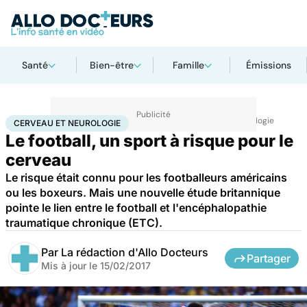
Santé
Bien-être
Famille
Émissions
Accueil
Santé
Maladies
Maladies neurologiques
Cerveau et neurologie
CERVEAU ET NEUROLOGIE
Le football, un sport à risque pour le
cerveau
Le risque était connu pour les footballeurs américains
ou les boxeurs. Mais une nouvelle étude britannique
pointe le lien entre le football et l'encéphalopathie
traumatique chronique (ETC).
Par
La rédaction d'Allo Docteurs
Partager
Mis à jour le
15/02/2017