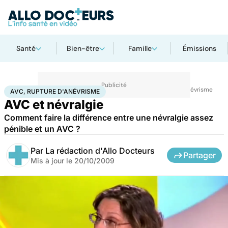
Santé
Bien-être
Famille
Émissions
Accueil
Santé
Maladies
Maladies neurologiques
AVC, rupture d'anévrisme
AVC, RUPTURE D'ANÉVRISME
AVC et névralgie
Comment faire la différence entre une névralgie assez
pénible et un AVC ?
Par
La rédaction d'Allo Docteurs
Partager
Mis à jour le
20/10/2009