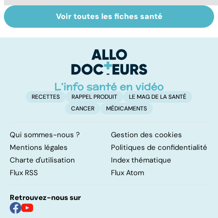
Voir toutes les fiches santé
Narcolepsie : des
AVC : quand le
A
crises de
cerveau fait une
va
sommeil
attaque
cé
involontaires
é
t
RECETTES
RAPPEL PRODUIT
LE MAG DE LA SANTÉ
CANCER
MÉDICAMENTS
Qui sommes-nous ?
Gestion des cookies
Mentions légales
Politiques de confidentialité
Charte d'utilisation
Index thématique
Flux RSS
Flux Atom
Retrouvez-nous sur