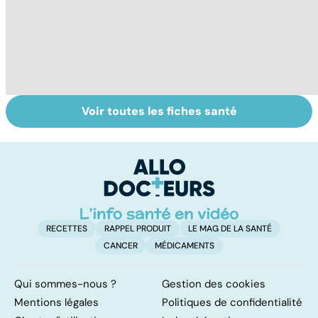
Voir toutes les fiches santé
Comment
Accident
C
maîtriser le
vasculaire
m
bégaiement ?
cérébral : l'enfant
également
touché
RECETTES
RAPPEL PRODUIT
LE MAG DE LA SANTÉ
CANCER
MÉDICAMENTS
Qui sommes-nous ?
Gestion des cookies
Mentions légales
Politiques de confidentialité