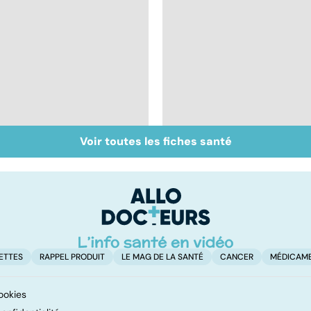
Voir toutes les fiches santé
Vivre après un
Les aidants familiaux
cancer
aussi ont besoin
d'aide
ETTES
RAPPEL PRODUIT
LE MAG DE LA SANTÉ
CANCER
MÉDICAM
ookies