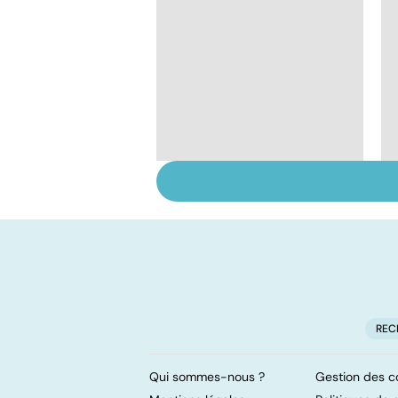
Violences sexuelles :
comment s'en
remettre ?
REC
Qui sommes-nous ?
Gestion des c