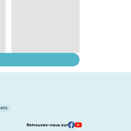
Timidité : ça se
soigne ?
ENTS
Retrouvez-nous sur