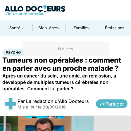
Santé
Bien-être
Famille
Émissions
Accueil
Bien-être
Psycho
Psycho
PSYCHO
Tumeurs non opérables : comment
en parler avec un proche malade ?
Après un cancer du sein, une amie, en rémission, a
développé de multiples tumeurs cérébrales non
opérables. Comment lui parler ?
Par
La rédaction d'Allo Docteurs
Partager
Mis à jour le
20/09/2016