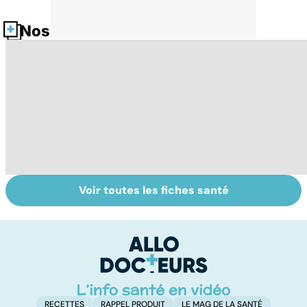
Nos fiches santé
Voir toutes les fiches santé
Tout savoir sur
Inflammation des
Su
les infections
amygdales : que
le
pulmonaires
faire en cas
l'
d'angine ?
RECETTES
RAPPEL PRODUIT
LE MAG DE LA SANTÉ