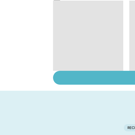
Tout savoir sur les
infections
pulmonaires
REC