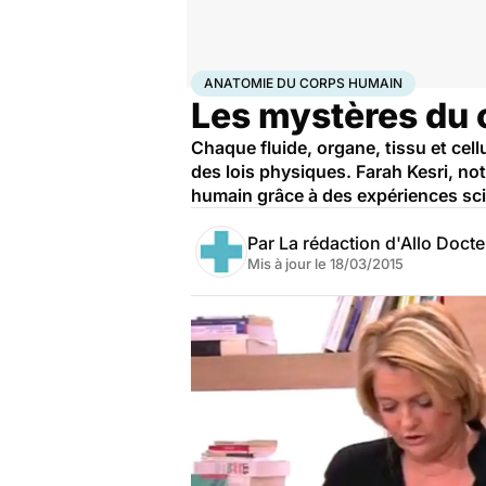
Accueil
Santé
Maladies
Anatomie du corps huma
ANATOMIE DU CORPS HUMAIN
Les mystères du c
Chaque fluide, organe, tissu et cel
des lois physiques. Farah Kesri, no
humain grâce à des expériences scien
Par
La rédaction d'Allo Doct
Mis à jour le
18/03/2015