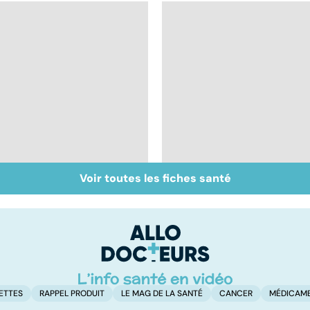
Voir toutes les fiches santé
La tuberculose
La main, un outil utile
pulmonaire
mais fragile
ETTES
RAPPEL PRODUIT
LE MAG DE LA SANTÉ
CANCER
MÉDICAM