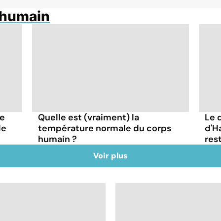
 humain
re
Quelle est (vraiment) la
Le 
le
température normale du corps
d'H
humain ?
res
Voir plus