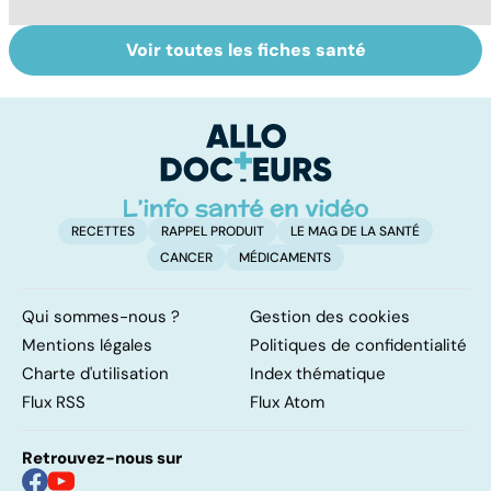
Voir toutes les fiches santé
Alimentation :
Qu'est-ce que
M
mangeons-nous
l'index
co
trop de
glycémique ?
cu
protéines ?
g
RECETTES
RAPPEL PRODUIT
LE MAG DE LA SANTÉ
CANCER
MÉDICAMENTS
Qui sommes-nous ?
Gestion des cookies
Mentions légales
Politiques de confidentialité
Charte d'utilisation
Index thématique
Flux RSS
Flux Atom
Retrouvez-nous sur