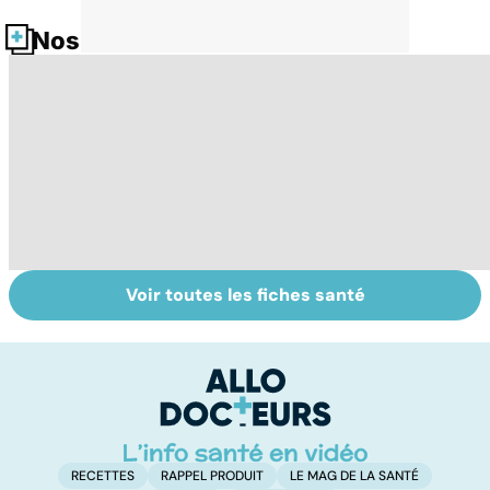
Nos fiches santé
Voir toutes les fiches santé
Dérèglement
Tout savoir sur
I
hormonal : et si
les infections
a
c'était les
pulmonaires
fa
surrénales ?
d'
RECETTES
RAPPEL PRODUIT
LE MAG DE LA SANTÉ