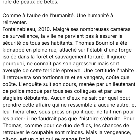
rôle de peaux de bêtes.
Comme à l’aube de l’humanité. Une humanité à
réinventer.
Fontainebleau, 2010. Malgré ses nombreuses caméras
de surveillance, la ville ne parvient pas à assurer la
sécurité de tous ses habitants. Thomas Bourriol a été
kidnappé en pleine rue, attaché sur l'établi d'une forge
isolée dans la forêt et sauvagement torturé. Il ignore
pourquoi, ne connaît pas son agresseur mais sort
aveugle de cette terrible épreuve. Une certitude l'habite :
il retrouvera son tortionnaire et se vengera, coûte que
coûte. L'enquête suit son cours, menée par un lieutenant
de police moqué par tous ses collègues et par une
stagiaire débutante. Aucun d'eux ne sait par quel bout
prendre cette affaire qui ne ressemble à aucune autre, et
leur hiérarchie, sous pression politique, ne fait rien pour
les aider : il ne faudrait pas que l'histoire s'ébruite. Pour
Thomas, comme pour ce duo de flics, les chances de
retrouver le coupable sont minces. Mais la vengeance,
dit-on, est un plat qui se mange froid...