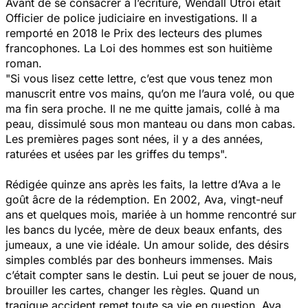
Avant de se consacrer à l’écriture, Wendall Utroi était
Officier de police judiciaire en investigations. Il a
remporté en 2018 le Prix des lecteurs des plumes
francophones. La Loi des hommes est son huitième
roman.
"Si vous lisez cette lettre, c’est que vous tenez mon
manuscrit entre vos mains, qu’on me l’aura volé, ou que
ma fin sera proche. Il ne me quitte jamais, collé à ma
peau, dissimulé sous mon manteau ou dans mon cabas.
Les premières pages sont nées, il y a des années,
raturées et usées par les griffes du temps".
Rédigée quinze ans après les faits, la lettre d’Ava a le
goût âcre de la rédemption. En 2002, Ava, vingt-neuf
ans et quelques mois, mariée à un homme rencontré sur
les bancs du lycée, mère de deux beaux enfants, des
jumeaux, a une vie idéale. Un amour solide, des désirs
simples comblés par des bonheurs immenses. Mais
c’était compter sans le destin. Lui peut se jouer de nous,
brouiller les cartes, changer les règles. Quand un
tragique accident remet toute sa vie en question, Ava