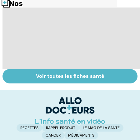
Nos fiches santé
Voir toutes les fiches santé
Le magnésium,
Intestin irritable :
Al
un oligo-élément
le régime
m
vital
FODMAP, une
t
solution ?
p
RECETTES
RAPPEL PRODUIT
LE MAG DE LA SANTÉ
CANCER
MÉDICAMENTS