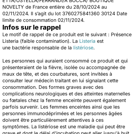
ETTA/OSTELLA/FERRANDI/A BOCCA/ BOUTIQUE
NOVELTY de France entière du 28/10/2024 au
02/11/2024. Il s’agit du lot 3760275841360 30124 Date
limite de consommation 02/11/2024.
Infos sur le rappel
Le motif de rappel de ce produit est le suivant : Présence
Listeria (faible contamination). La
Listeria
est
une
bactérie responsable de la
listériose
.
Les personnes qui auraient consommé ce produit et qui
présenteraient de la fièvre, isolée ou accompagnée de
maux de tête, et des courbatures, sont invitées à
consulter leur médecin traitant en lui signalant cette
consommation. Des formes graves avec des
complications neurologiques et des atteintes maternelles
ou fœtales chez la femme enceinte peuvent également
parfois survenir. Les femmes enceintes ainsi que les
personnes immunodéprimées et les personnes âgées
doivent être particulièrement attentives à ces
symptômes. La listériose est une maladie qui peut être
grave et dont le délai d'incubation peut aller jusqu'à huit