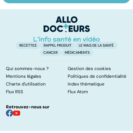
alimentaires :
les infections
a
menaces dans
pulmonaires
fa
nos assiettes !
d'
RECETTES
RAPPEL PRODUIT
LE MAG DE LA SANTÉ
CANCER
MÉDICAMENTS
Qui sommes-nous ?
Gestion des cookies
Mentions légales
Politiques de confidentialité
Charte d'utilisation
Index thématique
Flux RSS
Flux Atom
Retrouvez-nous sur