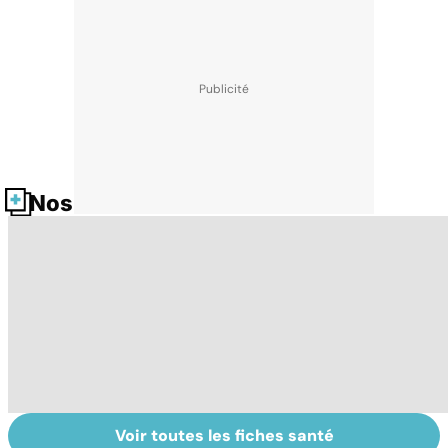
Nos fiches santé
Voir toutes les fiches santé
Intoxications
Tout savoir sur
I