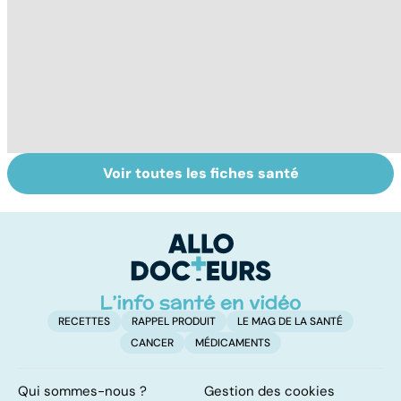
Voir toutes les fiches santé
Intoxications
Tout savoir sur
I
alimentaires :
les infections
a
menaces dans
pulmonaires
fa
nos assiettes !
d'
RECETTES
RAPPEL PRODUIT
LE MAG DE LA SANTÉ
CANCER
MÉDICAMENTS
Qui sommes-nous ?
Gestion des cookies