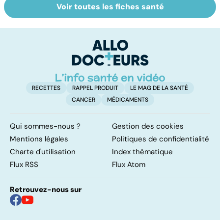
Voir toutes les fiches santé
La tuberculose
Tout savoir sur
I
pulmonaire
les infections
a
pulmonaires
fa
d'
RECETTES
RAPPEL PRODUIT
LE MAG DE LA SANTÉ
CANCER
MÉDICAMENTS
Qui sommes-nous ?
Gestion des cookies
Mentions légales
Politiques de confidentialité
Charte d'utilisation
Index thématique
Flux RSS
Flux Atom
Retrouvez-nous sur